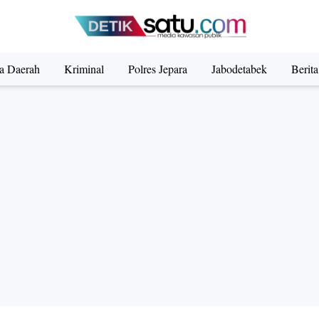
ta Daerah
Kriminal
Polres Jepara
Jabodetabek
Berit