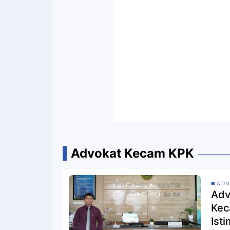
Advokat Kecam KPK
ADV
Adv
Kec
Ist