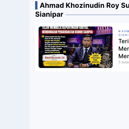
Ahmad Khozinudin Roy Su
Sianipar
AHM
SIAN
Ter
Mem
Mem
3 bula
Sia