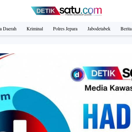
ta Daerah
Kriminal
Polres Jepara
Jabodetabek
Berit