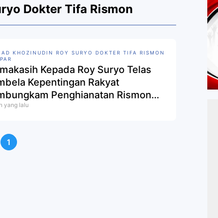
ryo Dokter Tifa Rismon
AD KHOZINUDIN ROY SURYO DOKTER TIFA RISMON
IPAR
imakasih Kepada Roy Suryo Telas
bela Kepentingan Rakyat
bungkam Penghianatan Rismon
n yang lalu
nipar
1