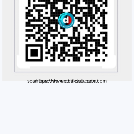
scan barcode media detiksatu.com https://www.detiksatu.com/