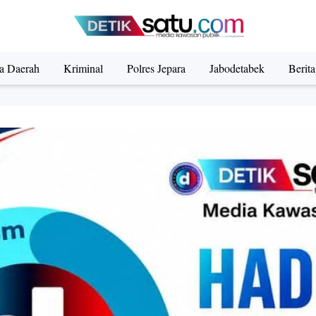
ta Daerah
Kriminal
Polres Jepara
Jabodetabek
Berit