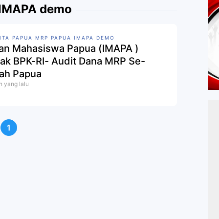
 IMAPA demo
ITA PAPUA MRP PAPUA IMAPA DEMO
tan Mahasiswa Papua (IMAPA )
ak ‎BPK-RI- Audit Dana MRP Se-
ah Papua‎
n yang lalu
1