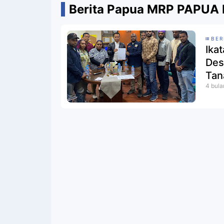
Berita Papua MRP PAPUA
BER
Ika
Des
Tan
4 bula