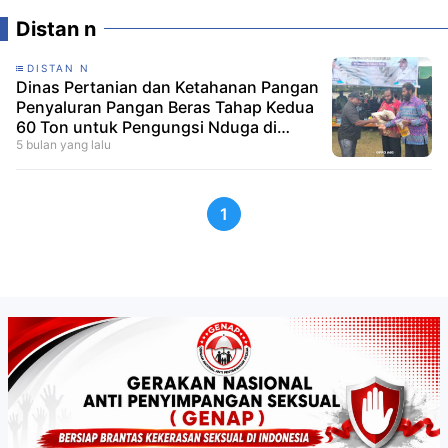
Distan n
DISTAN N
Dinas Pertanian dan Ketahanan Pangan
Penyaluran Pangan Beras Tahap Kedua
60 Ton untuk Pengungsi Nduga di
Wamena
5 bulan yang lalu
1