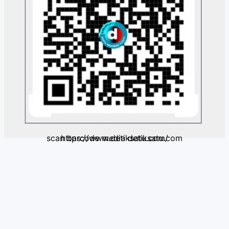
scan barcode media detiksatu.com https://www.detiksatu.com/