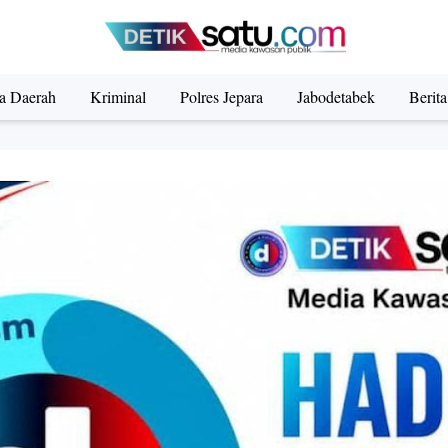
ta Daerah
Kriminal
Polres Jepara
Jabodetabek
Berit