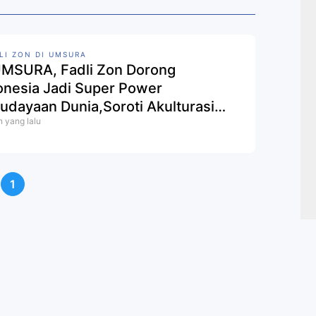
LI ZON DI UMSURA
UMSURA, Fadli Zon Dorong
onesia Jadi Super Power
udayaan Dunia,Soroti Akulturasi
n yang lalu
ai Islam di Nusantara
1