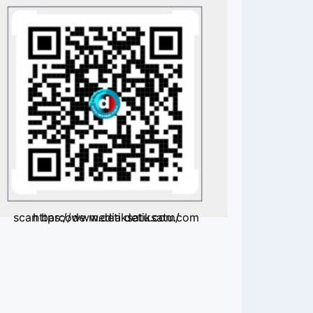
scan barcode media detiksatu.com https://www.detiksatu.com/