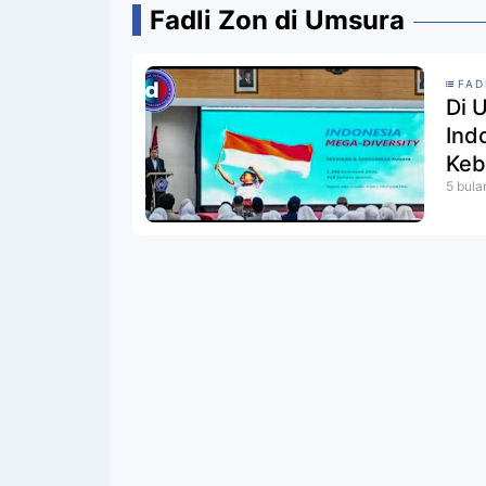
Fadli Zon di Umsura
FAD
Di 
Ind
Keb
5 bula
Dam