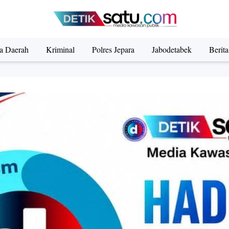
ta Daerah
Kriminal
Polres Jepara
Jabodetabek
Berit