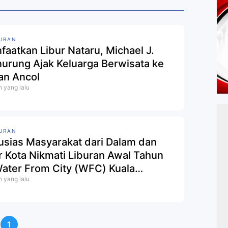
URAN
faatkan Libur Nataru, Michael J.
urung Ajak Keluarga Berwisata ke
an Ancol
n yang lalu
URAN
usias Masyarakat dari Dalam dan
r Kota Nikmati Liburan Awal Tahun
Water From City (WFC) Kuala
n yang lalu
gkal
1