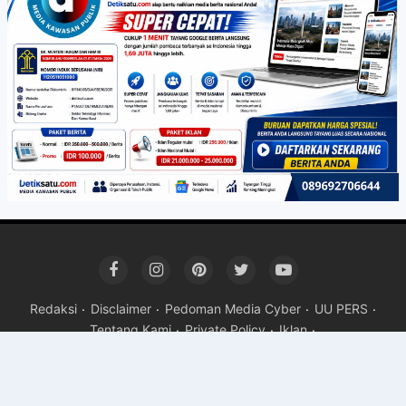
Redaksi
Disclaimer
Pedoman Media Cyber
UU PERS
Tentang Kami
Private Policy
Iklan
Copyright ©
2026 detiksatu.com