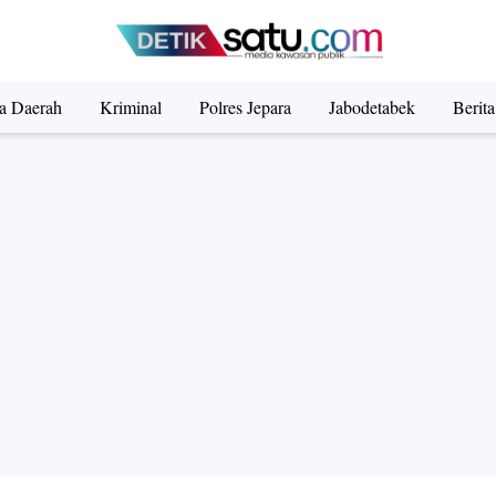
ta Daerah
Kriminal
Polres Jepara
Jabodetabek
Berit