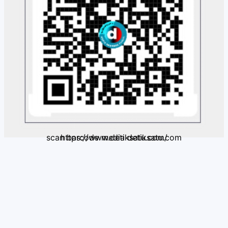
scan barcode media detiksatu.com https://www.detiksatu.com/