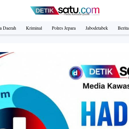
ta Daerah
Kriminal
Polres Jepara
Jabodetabek
Berit