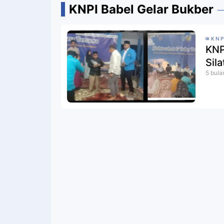
KNPI Babel Gelar Bukber
KNP
KNP
Sil
5 bula