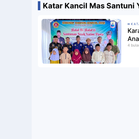
Katar Kancil Mas Santuni 
KAT
Kar
Ana
4 bula