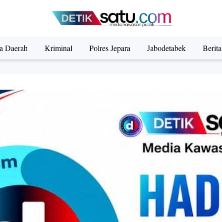
ta Daerah
Kriminal
Polres Jepara
Jabodetabek
Berit