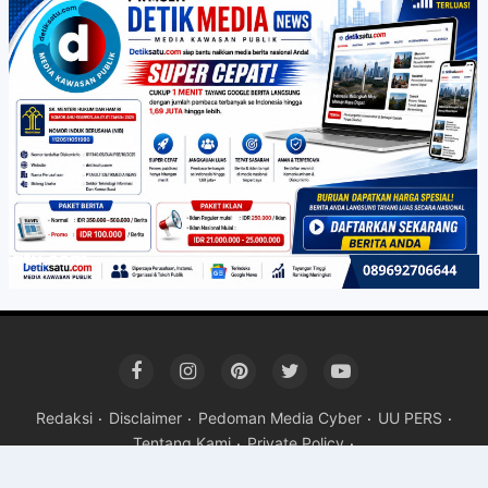
Redaksi
Disclaimer
Pedoman Media Cyber
UU PERS
Tentang Kami
Private Policy