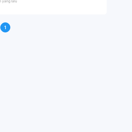
n yang lalu
1