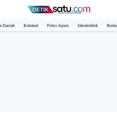
ta Daerah
Kriminal
Polres Jepara
Jabodetabek
Berit