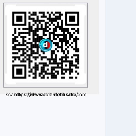
scan barcode media detiksatu.com https://www.detiksatu.com/