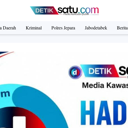
ta Daerah
Kriminal
Polres Jepara
Jabodetabek
Berit