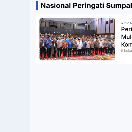
Nasional Peringati Sump
NAS
Per
Muh
Kom
9 bula