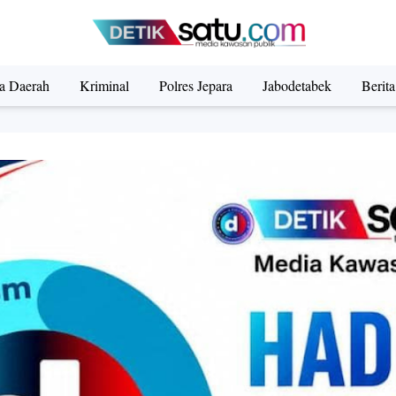
ta Daerah
Kriminal
Polres Jepara
Jabodetabek
Berit