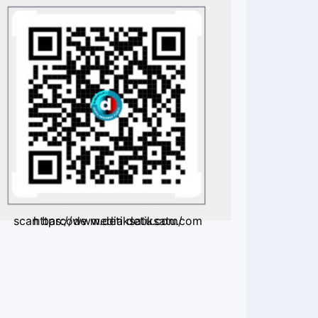
scan barcode media detiksatu.com https://www.detiksatu.com/