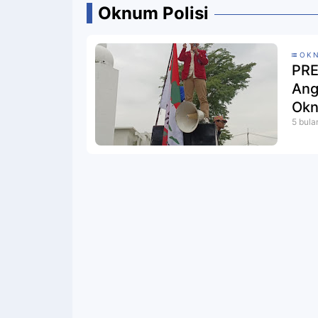
Oknum Polisi
OKN
PRE
Ang
Okn
5 bula