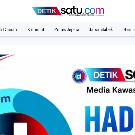
ta Daerah
Kriminal
Polres Jepara
Jabodetabek
Berit