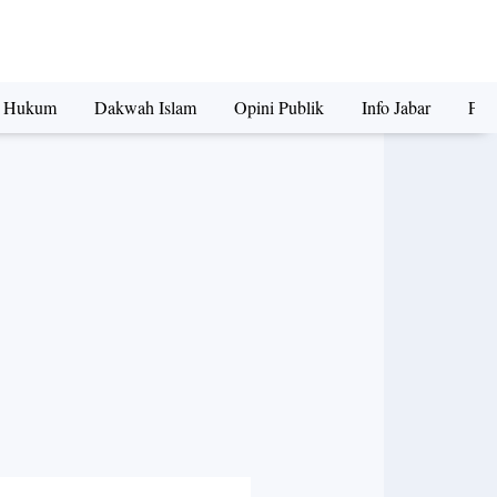
a Hukum
Dakwah Islam
Opini Publik
Info Jabar
Peri