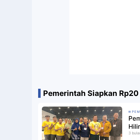
Pemerintah Siapkan Rp20 Tr
PEM
Pem
Hil
3 bula