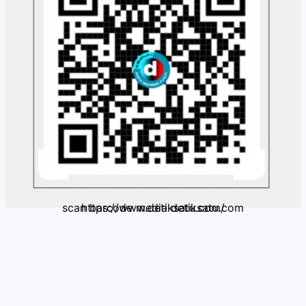
scan barcode media detiksatu.com https://www.detiksatu.com/