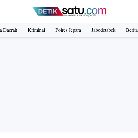
ta Daerah
Kriminal
Polres Jepara
Jabodetabek
Berit