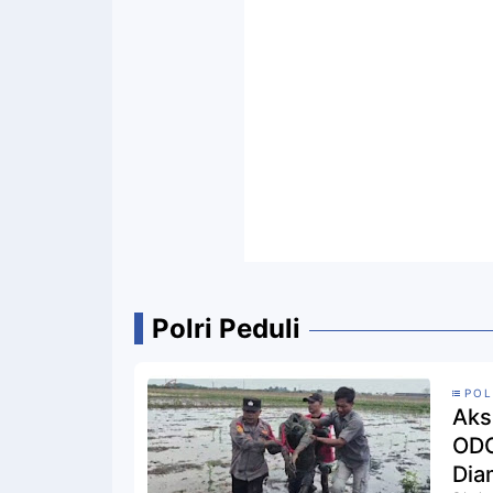
Polri Peduli
POL
Aks
ODG
Dia