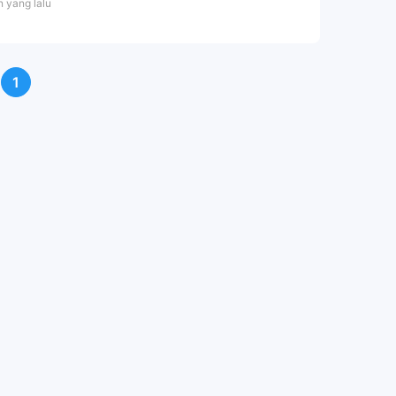
n yang lalu
1