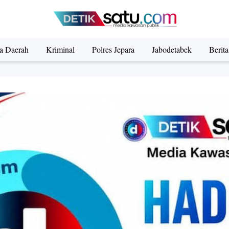
ta Daerah
Kriminal
Polres Jepara
Jabodetabek
Berit