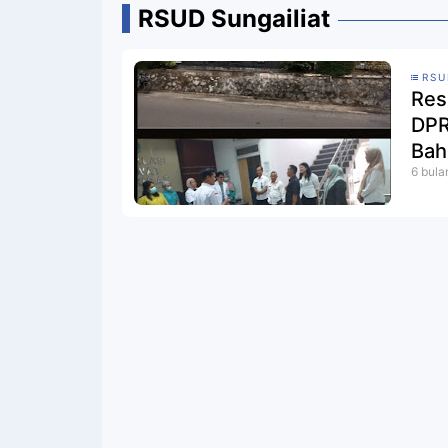
RSUD Sungailiat
RSU
Res
DPR
Bah
6 bula