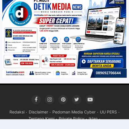
Redaksi
Disclaimer
Pedoman Media Cyber
UU PERS
Tentang Kami
Private Policy
Iklan