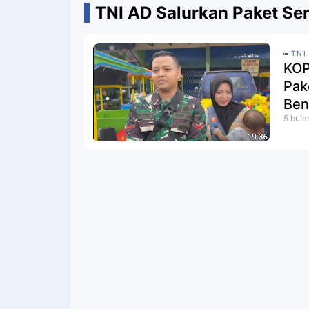
TNI AD Salurkan Paket S
TNI
KOP
Pak
Ben
5 bula