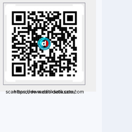
scan barcode media detiksatu.com https://www.detiksatu.com/