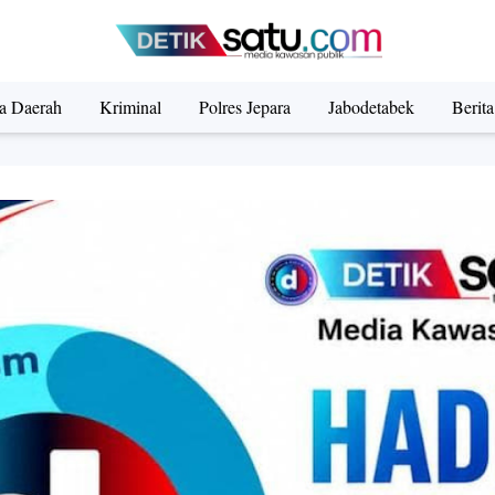
ta Daerah
Kriminal
Polres Jepara
Jabodetabek
Berit