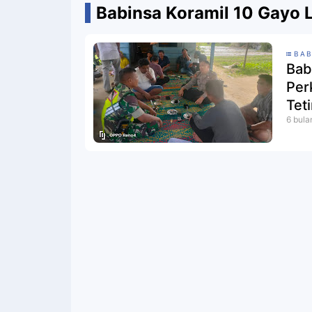
Babinsa Koramil 10 Gayo 
BAB
Bab
Per
Tet
6 bula