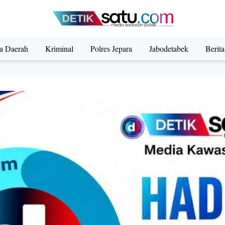
ta Daerah
Kriminal
Polres Jepara
Jabodetabek
Berit