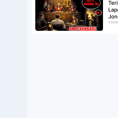
Ter
Lap
Jon
4 bula