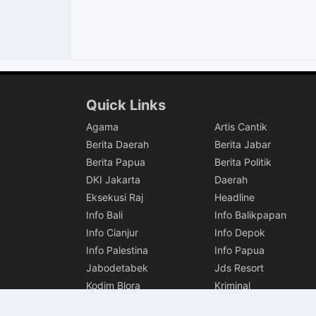
Quick Links
Agama
Artis Cantik
Berita Daerah
Berita Jabar
Berita Papua
Berita Politik
DKI Jakarta
Daerah
Eksekusi Raj
Headline
Info Bali
Info Balikpapan
Info Cianjur
Info Depok
Info Palestina
Info Papua
Jabodetabek
Jds Resort
Kodim Blora
Kriminal
Pendidikan Daerah