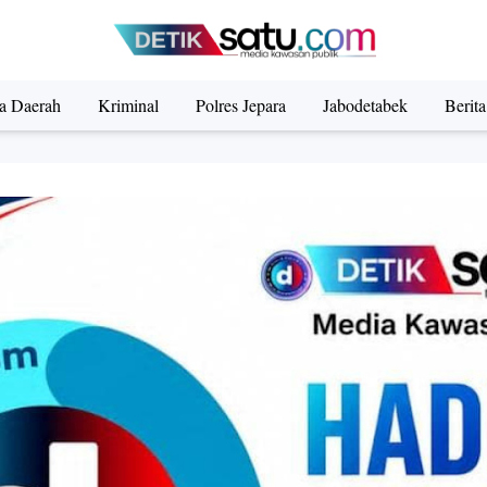
ta Daerah
Kriminal
Polres Jepara
Jabodetabek
Berit