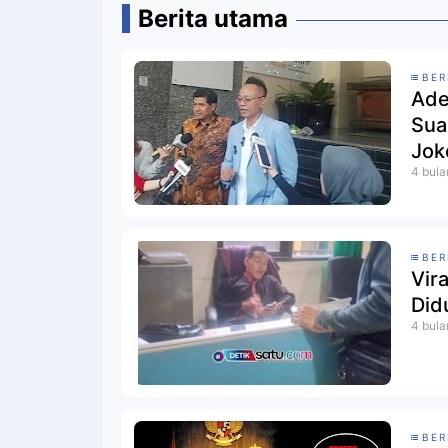
Berita utama
BER
Ade
Sua
Jok
4 bula
BER
Vira
Did
4 bula
BER