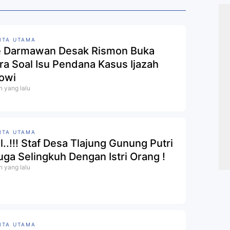
ITA UTAMA
 Darmawan Desak Rismon Buka
ra Soal Isu Pendana Kasus Ijazah
owi
n yang lalu
ITA UTAMA
l..!!! Staf Desa Tlajung Gunung Putri
uga Selingkuh Dengan Istri Orang !
n yang lalu
ITA UTAMA