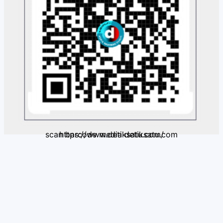
scan barcode media detiksatu.com https://www.detiksatu.com/