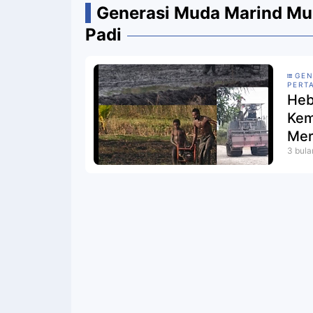
Generasi Muda Marind Mu
Padi
GEN
PERT
Heb
Kem
Mer
3 bula