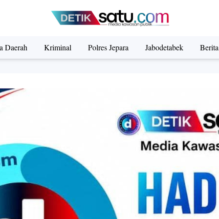
ta Daerah
Kriminal
Polres Jepara
Jabodetabek
Berit