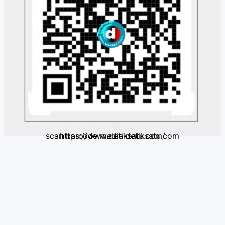
scan barcode media detiksatu.com https://www.detiksatu.com/