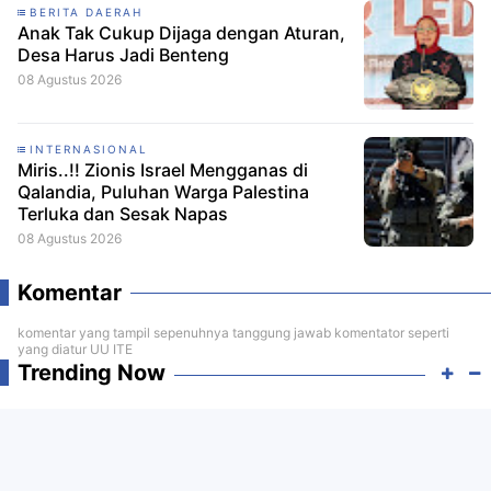
BERITA DAERAH
Anak Tak Cukup Dijaga dengan Aturan,
Desa Harus Jadi Benteng
08 Agustus 2026
INTERNASIONAL
Miris..!! Zionis Israel Mengganas di
Qalandia, Puluhan Warga Palestina
Terluka dan Sesak Napas
08 Agustus 2026
Komentar
komentar yang tampil sepenuhnya tanggung jawab komentator seperti
yang diatur UU ITE
Trending Now