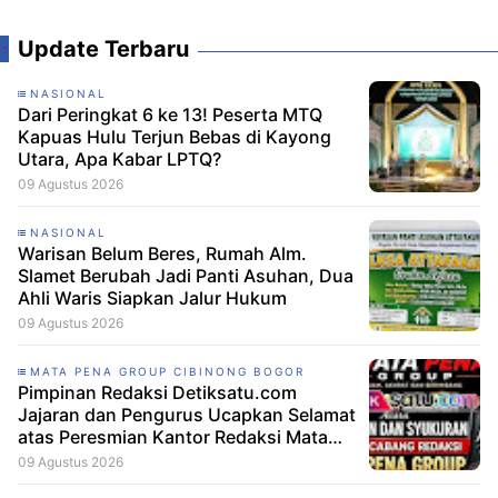
Update Terbaru
NASIONAL
Dari Peringkat 6 ke 13! Peserta MTQ
Kapuas Hulu Terjun Bebas di Kayong
Utara, Apa Kabar LPTQ?
09 Agustus 2026
NASIONAL
Warisan Belum Beres, Rumah Alm.
Slamet Berubah Jadi Panti Asuhan, Dua
Ahli Waris Siapkan Jalur Hukum
09 Agustus 2026
MATA PENA GROUP CIBINONG BOGOR
Pimpinan Redaksi Detiksatu.com
Jajaran dan Pengurus Ucapkan Selamat
atas Peresmian Kantor Redaksi Mata
Pena Group
09 Agustus 2026