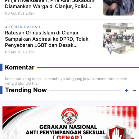
Pinjam Kendaraan, Pria Asal Sukabumi
Diamankan Warga di Cianjur, Polisi
Selidiki Korban Lain
06 Agustus 2026
BERITA DAERAH
Ratusan Ormas Islam di Cianjur
Sampaikan Aspirasi ke DPRD, Tolak
Penyebaran LGBT dan Desak
Pemberantasan Narkoba
06 Agustus 2026
Komentar
komentar yang tampil sepenuhnya tanggung jawab komentator seperti
yang diatur UU ITE
Trending Now