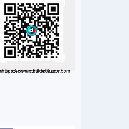
scan barcode media detiksatu.com https://www.detiksatu.com/