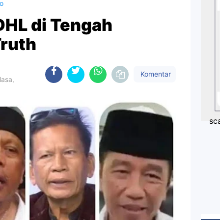
o
DHL di Tengah
Truth
Komentar
lasa,