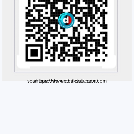
scan barcode media detiksatu.com https://www.detiksatu.com/