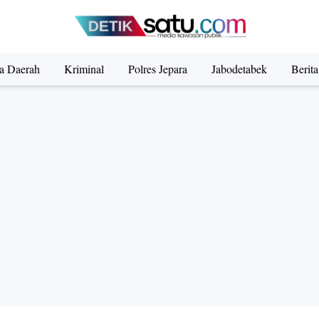
ta Daerah
Kriminal
Polres Jepara
Jabodetabek
Berit