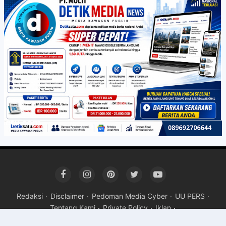
Redaksi
Disclaimer
Pedoman Media Cyber
UU PERS
Tentang Kami
Private Policy
Iklan