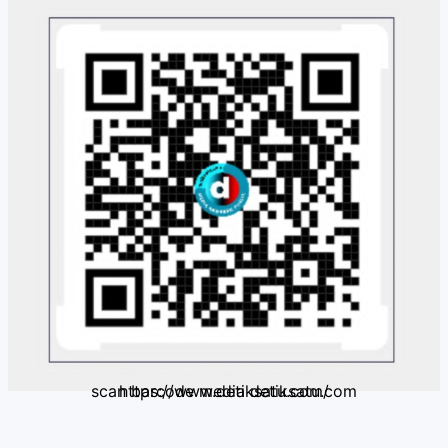
scan barcode media detiksatu.com https://www.detiksatu.com/