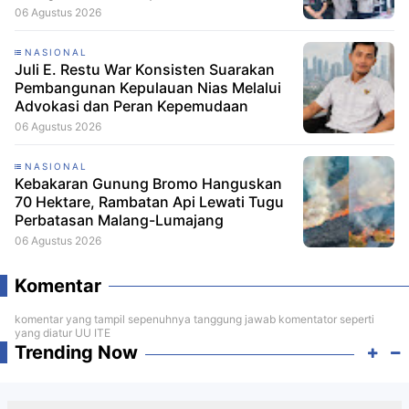
06 Agustus 2026
NASIONAL
Juli E. Restu War Konsisten Suarakan
Pembangunan Kepulauan Nias Melalui
Advokasi dan Peran Kepemudaan
06 Agustus 2026
NASIONAL
Kebakaran Gunung Bromo Hanguskan
70 Hektare, Rambatan Api Lewati Tugu
Perbatasan Malang-Lumajang
06 Agustus 2026
Komentar
komentar yang tampil sepenuhnya tanggung jawab komentator seperti
yang diatur UU ITE
Trending Now