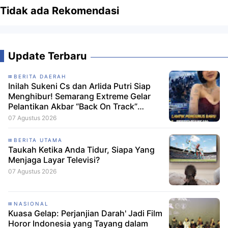
Tidak ada Rekomendasi
Update Terbaru
BERITA DAERAH
Inilah Sukeni Cs dan Arlida Putri Siap
Menghibur! Semarang Extreme Gelar
Pelantikan Akbar “Back On Track”
2026-2029
07 Agustus 2026
BERITA UTAMA
Taukah Ketika Anda Tidur, Siapa Yang
Menjaga Layar Televisi?
07 Agustus 2026
NASIONAL
Kuasa Gelap: Perjanjian Darah' Jadi Film
Horor Indonesia yang Tayang dalam