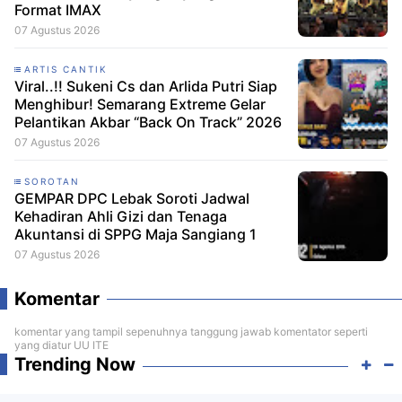
Format IMAX
07 Agustus 2026
ARTIS CANTIK
Viral..!! Sukeni Cs dan Arlida Putri Siap
Menghibur! Semarang Extreme Gelar
Pelantikan Akbar “Back On Track” 2026
07 Agustus 2026
SOROTAN
GEMPAR DPC Lebak Soroti Jadwal
Kehadiran Ahli Gizi dan Tenaga
Akuntansi di SPPG Maja Sangiang 1
07 Agustus 2026
Komentar
komentar yang tampil sepenuhnya tanggung jawab komentator seperti
yang diatur UU ITE
Trending Now