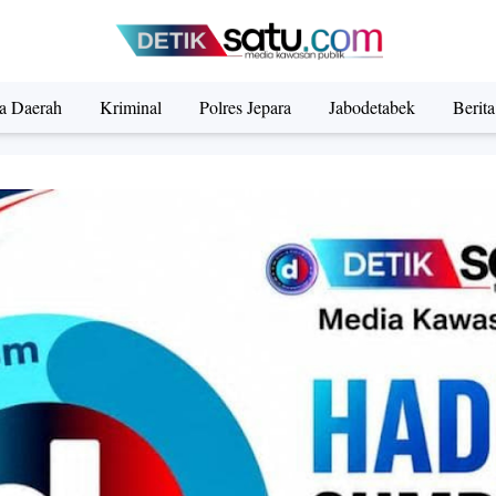
ta Daerah
Kriminal
Polres Jepara
Jabodetabek
Berit