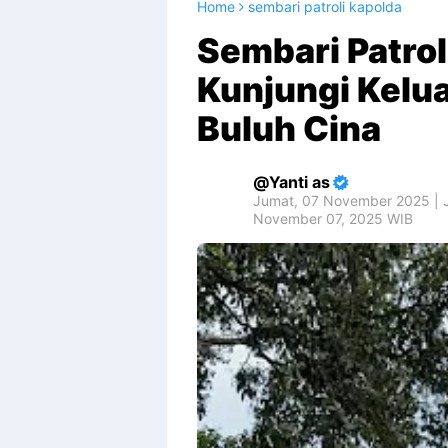
Home
sembari patroli kapolda
Sembari Patrol
Kunjungi Kelu
Buluh Cina
Yanti as
Jumat, 07 November 2025 | 
November 07, 2025 WIB