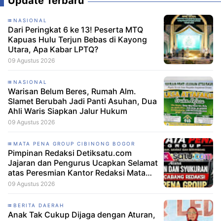
Update Terbaru
NASIONAL
Dari Peringkat 6 ke 13! Peserta MTQ
Kapuas Hulu Terjun Bebas di Kayong
Utara, Apa Kabar LPTQ?
09 Agustus 2026
NASIONAL
Warisan Belum Beres, Rumah Alm.
Slamet Berubah Jadi Panti Asuhan, Dua
Ahli Waris Siapkan Jalur Hukum
09 Agustus 2026
MATA PENA GROUP CIBINONG BOGOR
Pimpinan Redaksi Detiksatu.com
Jajaran dan Pengurus Ucapkan Selamat
atas Peresmian Kantor Redaksi Mata
Pena Group
09 Agustus 2026
BERITA DAERAH
Anak Tak Cukup Dijaga dengan Aturan,