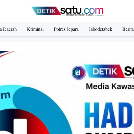
ta Daerah
Kriminal
Polres Jepara
Jabodetabek
Berit