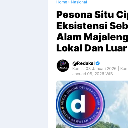
Home
Nasional
Pesona Situ C
Eksistensi Seb
Alam Majaleng
Lokal Dan Lua
Redaksi
Kamis, 08 Januari 2026 | Kam
Januari 08, 2026 WIB